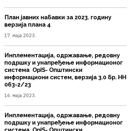
План јавних набавки за 2023. годину
верзија плана 4
17. маја 2023.
Инплементација, одржавање, редовну
подршку и унапређење информационог
система OpIS- Општински
информациони систем, верзија 3.0 бр. НН
063-2/23
16. маја 2023.
Инплементација, одржавање, редовну
подршку и унапређење информационог
система OpIS- Општински