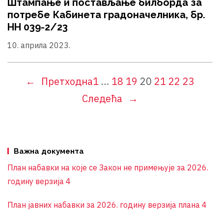
Штампање и постављање билборда за
потребе Кабинета градоначелника, бр.
НН 039-2/23
10. априла 2023.
←
Претходна
1
…
18
19
20
21
22
23
Следећа
→
Важна документа
План набавки на које се Закон не примењује за 2026.
годину верзија 4
План јавних набавки за 2026. годину верзија плана 4