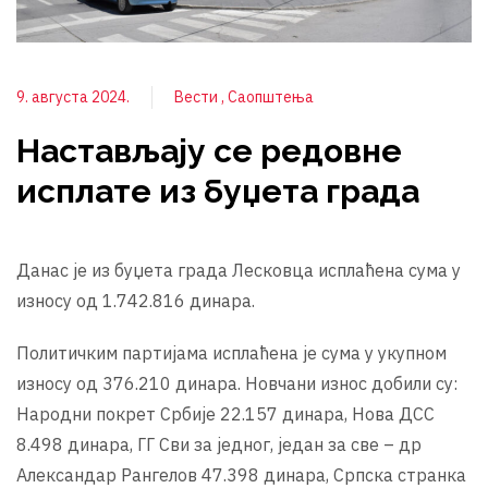
9. августа 2024.
Вести
Саопштења
Настављају се редовне
исплате из буџета града
Данас је из буџета града Лесковца исплаћена сума у
износу од 1.742.816 динара.
Политичким партијама исплаћена је сума у укупном
износу од 376.210 динара. Новчани износ добили су:
Народни покрет Србије 22.157 динара, Нова ДСС
8.498 динара, ГГ Сви за једног, један за све – др
Александар Рангелов 47.398 динара, Српска странка