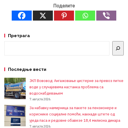
Поделите
Претрага
Претрага
Последње вести
ЈКП Вововод: Ангажовање цистерне за превоз питке
воде у случајевима настанка проблема са
водоснабдевањем
7. августа 2026.
За набавку намирница за пакете за пензионере и
кориснике социјалне помоћи, накнаде штете од
уједа паса и редовне обавезе 18,4 милиона динара
7. августа 2026.