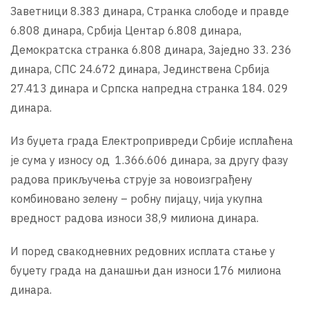
Заветници 8.383 динара, Странка слободе и правде
6.808 динара, Србија Центар 6.808 динара,
Демократска странка 6.808 динара, Заједно 33. 236
динара, СПС 24.672 динара, Јединствена Србија
27.413 динара и Српска напредна странка 184. 029
динара.
Из буџета града Електропривреди Србије исплаћена
је сума у износу од 1.366.606 динара, за другу фазу
радова прикључења струје за новоизграђену
комбиновано зелену – робну пијацу, чија укупна
вредност радова износи 38,9 милиона динара.
И поред свакодневних редовних исплата стање у
буџету града на данашњи дан износи 176 милиона
динара.