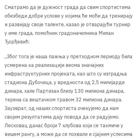
Сматрамо да је дужност града да свим спортистима
обезбеди добре услове у којима ће моћи да тренирају
и развијају своје таленте, казао је отварајући турнир
у име града, помоћник градоначелника Милан
Ђорђевић:
„Због тога је наша пажња у претходном периоду била
усмерена ка реализацији веома значајних
инфраструктурних пројеката, као што су изградња
стадиона Дубочица, у вредности од 2,5 милијарде
динара, хале Партизан близу 130 милиона динара,
терена са вештачком травом 32 милиона динара.
Заузврат, од наших спортиста очекујемо да нам
својим резултатима дају повода да се радујемо.
Лесковац данас броји 7 клубова који се такмиче у
вишем рангу, а може да се похвали и сјајним успесима