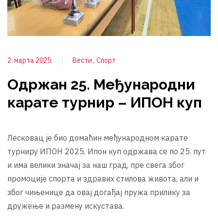
2. марта 2025.
Вести
Спорт
Одржан 25. Mеђународни
карате турнир – ИПОН куп
Лесковац је био домаћин међународном карате
турниру ИПОН 2025. Ипон куп одржава се по 25. пут
и има велики значај за наш град, пре свега због
промоције спорта и здравих стилова живота, али и
због чињенице да овај догађај пружа прилику за
дружење и размену искустава.