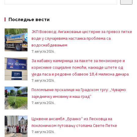
Последње вести
ЈКП Вововод: Ангажовање цистерне за превоз питке
воде у случајевима настанка проблема са
водоснабдевањем
7. августа 2026.
За набавку намирница за пакете за пензионере и
кориснике социјалне помоћи, накнаде штете од
уједа паса и редовне обавезе 18,4 милиона динара
7. августа 2026.
Поломљене прскалице на Градском тргу: „Чувајмо
заједничку имовину и наш град“
7. августа 2026.
Црквени ансамбл „Бранко“ из Лесковца на
поклоничком путовању стопама Свете Петке
7. августа 2026.