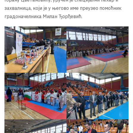
захвалница, који је у његово име преузео помоћник
градоначелника Милан Ђорђевић.