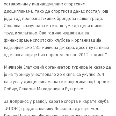
оствареним у индивидуалним спортским
дисциплинама, тако да спортисти данас постају још
један од препознатљивих брендова нашег града.
Локална самоуправа и те како уме да цени њихов
труд и залагање. Ове године издвајања за
финансирање спортских клубова и организација
издвојили смо 185 милиона динара, десет пута више
од износа који је био опредељен пре 2012. године.“
Миливоје Златковић организатор турнира је казао да
је на турниру учествовало 26 екипа, са укупно 264
наступа у дисциплинама кате и појединачној борби из
Србије, Северне Македоније и Бугарске.
За допринос у развоју карате спорта и карате клуба
„ИПОН“, градоначелнику Лесковца др сци. мед.
Горану Цветановићу, уручен је специјални пехар и