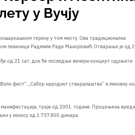
лету у Вучју
а кошаркашком терену у том месту. Ова традиционална
пом певачице Радмиле Раде Манојловић. Отварање је од 2
кође од 21 сат, док ће последње вечери концерт одржати
Фолк фест“, „Сабор народног стваралаштва“ и ликовну ко
 манифестација, траје од 2001. године. Процењена вред
ељен у износу од 1.757.800 динара.