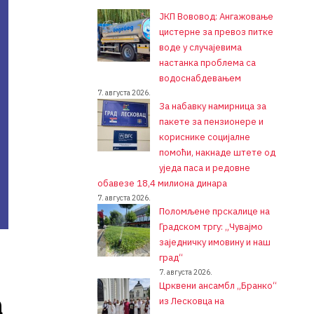
ЈКП Вововод: Ангажовање
цистерне за превоз питке
воде у случајевима
настанка проблема са
водоснабдевањем
7. августа 2026.
За набавку намирница за
пакете за пензионере и
кориснике социјалне
помоћи, накнаде штете од
уједа паса и редовне
обавезе 18,4 милиона динара
7. августа 2026.
Поломљене прскалице на
Градском тргу: „Чувајмо
заједничку имовину и наш
град“
7. августа 2026.
Црквени ансамбл „Бранко“
а
из Лесковца на