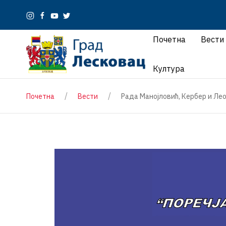
Почетна
Вести
Култура
Почетна
Вести
Рада Манојловић, Кербер и Лео