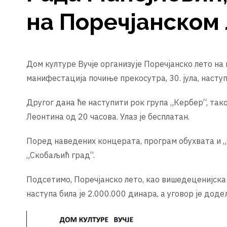
на Поречјанском 
Дом културе Вучје организује Поречјанско лето н
манифестација почиње прекосутра, 30. јула, насту
Другог дана ће наступити рок група „Кербер“, та
Леонтина од 20 часова. Улаз је бесплатан.
Поред наведених концерата, програм обухвата и „
„Скобаљић град“.
Подсетимо, Поречјанско лето, као вишедеценијска
наступа била је 2.000.000 динара, а уговор је дод