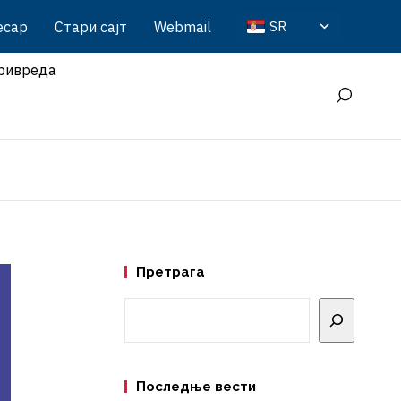
есар
Стари сајт
Webmail
SR
ривреда
Претрага
Претрага
Последње вести