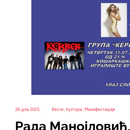
28. јула 2025.
Вести
Култура
Манифестације
Рада Манојловић