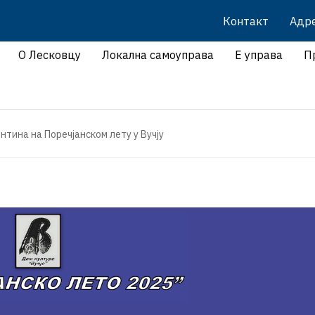
Контакт
Адр
О Лесковцу
Локална самоуправа
Е управа
П
нтина на Поречјанском лету у Вучју