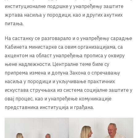
институционалне подршке у унапређењу заштите
жртава насиља у породици, као и других акутних
питања.
На састанку се разговарало и о унапређењу сарадње
Кабинета министарке са овим организацијама, са
акцентом на област унапређења прописа у оквиру
њене надлежности. Централне теме биле су
припрема измена и допуна Закона о спречавању
насиља у породици и укључивање практичних
искустава стручњака из система социјалне заштите у
овај процес, као и унапређење комуникације
представника институција и грађана.