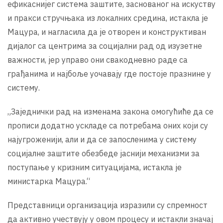
ефикаснијег система заштите, заснованог на искуству
и пракси стручњака из локалних средина, истакла је
Мацура, и нагласила да је отворен и конструктиван
дијалог са центрима за социјални рад од изузетне
важности, јер управо они свакодневно раде са
грађанима и најбоље уочавају где постоје празнине у
систему.
„Заједнички рад на изменама закона омогућиће да се
прописи додатно ускладе са потребама оних који су
најугроженији, али и да се запосленима у систему
социјалне заштите обезбеде јаснији механизми за
поступање у кризним ситуацијама, истакла је
министарка Мацура.“
Представници организација изразили су спремност
да активно учествују у овом процесу и истакли значај