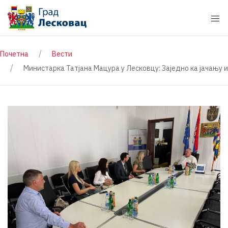
Почетна
Вести
Министарка Татјана Мацура у Лесковцу: Заједно ка јачању 