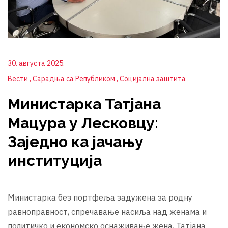
30. августа 2025.
Вести
Сарадња са Републиком
Социјална заштита
Министарка Татјана
Мацура у Лесковцу:
Заједно ка јачању
институција
Министарка без портфеља задужена за родну
равноправност, спречавање насиља над женама и
политичко и економско оснаживање жена, Татјана