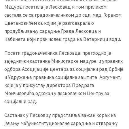
Мацура посетила је Лесковац и том приликом
састала се са градоначелником др сци. мед. Гораном
Цветановићем са којим је разговарала о
продубљивању сарадње Града Лесковца и
Кабинета који први човек града на Ветерници води.
Посети градоначелника Лесковца, претходио је
заједнички састанка Министарке мацуре, и управних
одбора Асоцијације центара за социјални рад Србије
и Удружења правника социјалне заштите Аргумент,
који је у присуству директора Предрага
Момчиловића одржан у лесковачком Центру за
социјални рад.
Састанак у Лесковцу представља важан корак ка
јачању међуинституционалне сарадње и стварању