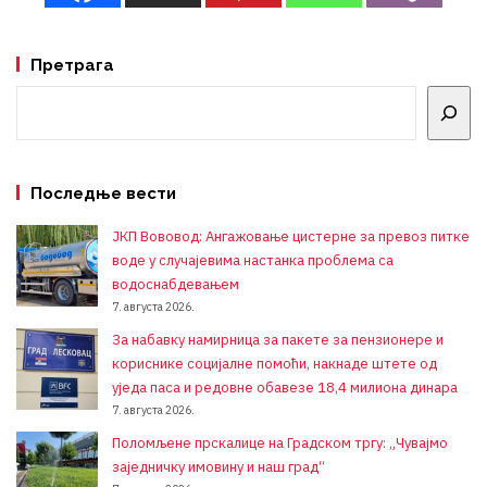
Претрага
Претрага
Последње вести
ЈКП Вововод: Ангажовање цистерне за превоз питке
воде у случајевима настанка проблема са
водоснабдевањем
7. августа 2026.
За набавку намирница за пакете за пензионере и
кориснике социјалне помоћи, накнаде штете од
уједа паса и редовне обавезе 18,4 милиона динара
7. августа 2026.
Поломљене прскалице на Градском тргу: „Чувајмо
заједничку имовину и наш град“