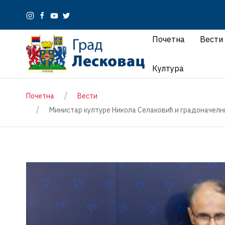
Почетна
Вести
Култура
Почетна
Вести
Министар културе Никола Селаковић и градоначелни