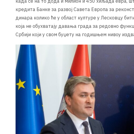
када се на то дода и милион и 450 хиљада евра, шт
кредита Банке за развој Савета Европа за реконс
динара колико ће у област културе у Лесковцу бит
која не обухватају давања града за редовно функц
Србији који у свом буџету на годишњем нивоу издва