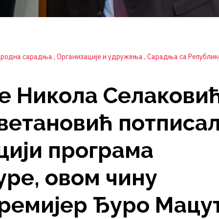
ародна сарадња
Организације и удружења
Сарадња са Републи
е Никола Селаковић
ветановић потписа
цији програма
уре, овом чину
премијер Ђуро Мацу