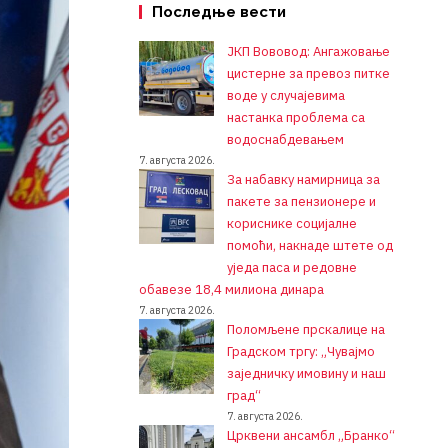
Последње вести
ЈКП Вововод: Ангажовање
цистерне за превоз питке
воде у случајевима
настанка проблема са
водоснабдевањем
7. августа 2026.
За набавку намирница за
пакете за пензионере и
кориснике социјалне
помоћи, накнаде штете од
уједа паса и редовне
обавезе 18,4 милиона динара
7. августа 2026.
Поломљене прскалице на
Градском тргу: „Чувајмо
заједничку имовину и наш
град“
7. августа 2026.
Црквени ансамбл „Бранко“