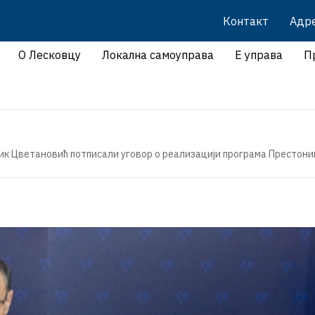
Контакт
Адр
О Лесковцу
Локална самоуправа
Е управа
П
к Цветановић потписали уговор о реализацији програма Престониц