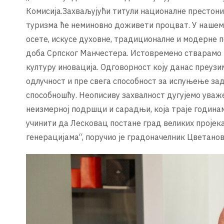
Комисија.Захваљујући титули националне престониц
туризма ће неминовно доживети процват. У нашем п
осете, искусе духовне, традиционалне и модерне п
доба Српског Манчестера. Истовремено стварамо н
културу иновација. Одговорност коју данас преуз
одлучност и пре свега способност за испуњење зад
способношћу. Неописиву захвалност дугујемо уваж
неизмерној подршци и сарадњи, која траје годинама
учинити да Лесковац постане град великих пројек
генерацијама“, поручио је градоначелник Цветанов