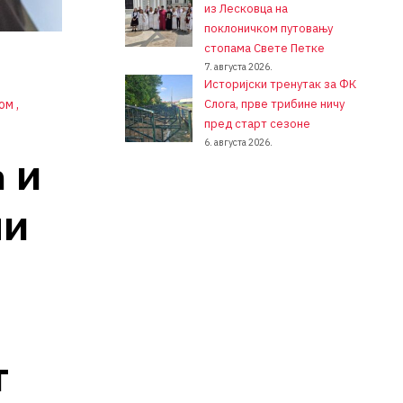
из Лесковца на
поклоничком путовању
стопама Свете Петке
7. августа 2026.
Историјски тренутак за ФК
ком
Слога, прве трибине ничу
пред старт сезоне
6. августа 2026.
 и
ли
т