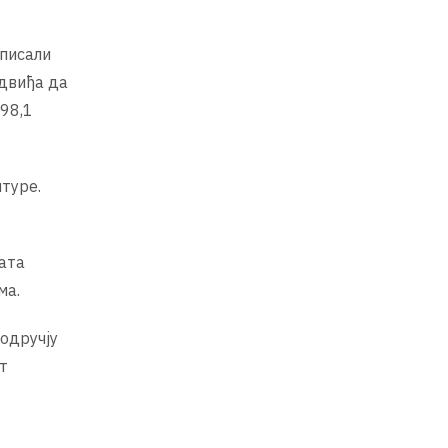
тписали
едвиђа да
98,1
лтуре.
ата
ма.
подручју
т