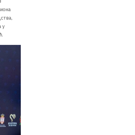
з
лиона
дства,
 у
ћ.