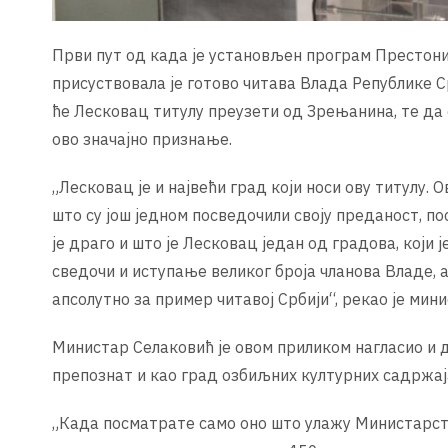
Први пут од када је установљен програм Престон
присуствовала је готово читава Влада Републике С
ће Лесковац титулу преузети од Зрењанина, те да 
ово значајно признање.
„Лесковац је и највећи град који носи ову титулу. 
што су још једном посведочили своју преданост, п
је драго и што је Лесковац један од градова, који 
сведочи и иступање великог броја чланова Владе, а
апсолутно за пример читавој Србији“, рекао је мин
Министар Селаковић је овом приликом нагласио и д
препознат и као град озбиљних културних садржаја
„Када посматрате само оно што улажу Министарство