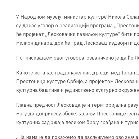
У Народном музеју, министар културе Никола Села
су данас уговор о реализацији програма „Престон
ће пројекат „Лесковачки павиљон културе“ бити 
милион динара, док ће град Лесковац издвојити д
Потписивањем овог уговора, озваничено је да ће Л
Како је истакао градоначелник др сци. мед Горан 
Престоница културе Србије, а пројектом Лесковач
културна баштина и јединствено културно окружењ
Главна предност Лесковца је и територијална разу
могу да допринесу обележавању Престонице култур
културних садржаја великом броју грађана и турис
„На нама је да покажемо да заслужујемо ово знача