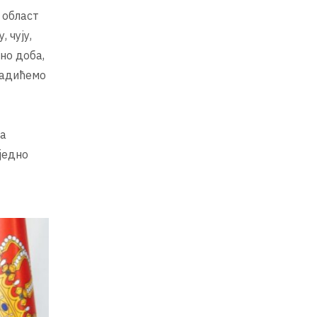
 област
 чују,
но доба,
радићемо
на
аједно