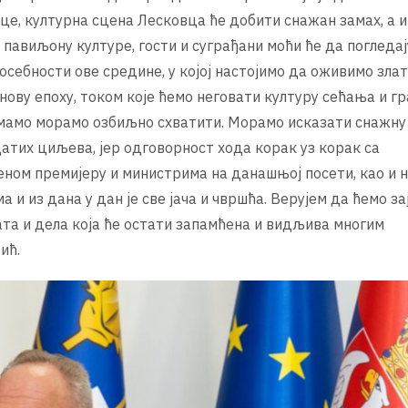
е, културна сцена Лесковца ће добити снажан замах, а и
авиљону културе, гости и суграђани моћи ће да погледају,
осебности ове средине, у којој настојимо да оживимо злат
ову епоху, током које ћемо неговати културу сећања и г
имамо морамо озбиљно схватити. Морамо исказати снажну
атих циљева, јер одговорност хода корак уз корак са
еном премијеру и министрима на данашњој посети, као и 
 и из дана у дан је све јача и чвршћа. Верујем да ћемо з
ата и дела која ће остати запамћена и видљива многим
ић.