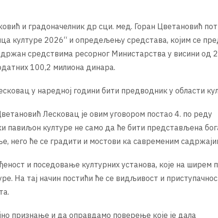
ковић и градоначелник др сци. мед. Горан Цветановић по
ица културе 2026“ и опредељењу средстава, којим се пр
подржан средствима ресорног Министарства у висини од 2
одатних 100,2 милиона динара.
есковац у наредној години бити предводник у области ку
Цветановић Лесковац је овим уговором постао 4. по реду
ки павиљон културе не само да ће бити представљена бог
е, него ће се градити и мостови ка савременим садржаји
ђеност и поседовање културних установа, које на ширем 
е. На тај начин постићи ће се видљивост и приступачнос
та.
јно признање и да оправдамо поверење које је дала