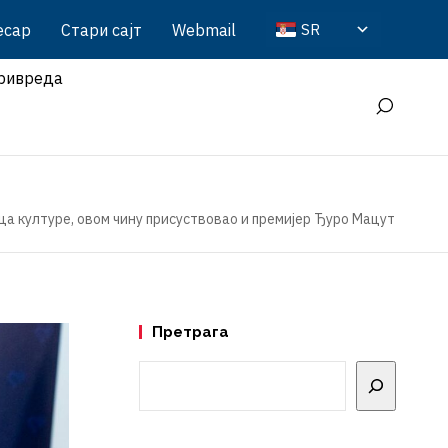
есар
Стари сајт
Webmail
SR
ривреда
а културе, овом чину присуствовао и премијер Ђуро Мацут
Претрага
Претрага