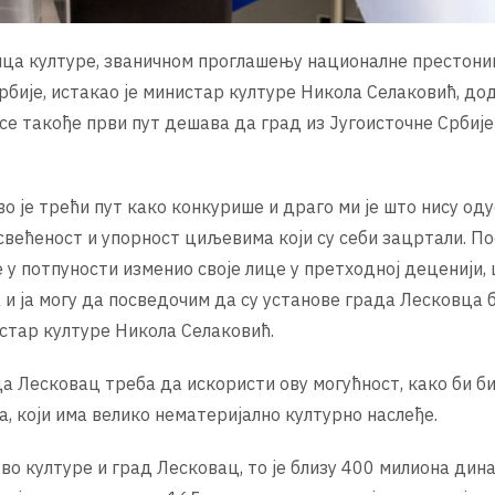
ица културе, званичном проглашењу националне престони
рбије, истакао је министар културе Никола Селаковић, д
се такође први пут дешава да град из Југоисточне Србије
Ово је трећи пут како конкурише и драго ми је што нису оду
освећеност и упорност циљевима који су себи зацртали. П
је у потпуности изменио своје лице у претходној деценији,
 и ја могу да посведочим да су установе града Лесковца 
истар културе Никола Селаковић.
а Лесковац треба да искористи ову могућност, како би б
, који има велико нематеријално културно наслеђе.
 културе и град Лесковац, то је близу 400 милиона дина