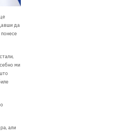
це
одавши да
 понесе
стали,
осебно ми
 што
биле
ио
ра, али