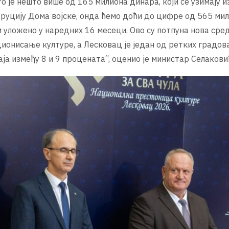
о је нешто више од 165 милиона динара, који се узимају и
труцију Дома војске, онда ћемо доћи до цифре од 565 ми
и уложено у наредних 16 месеци. Ово су потпуна нова сре
ионисање културе, а Лесковац је један од ретких градова
ја између 8 и 9 процената“, оценио је министар Селакови